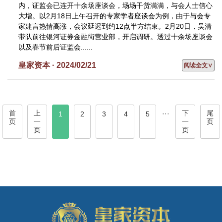
内，证监会已连开十余场座谈会，场场干货满满，与会人士信心
大增。以2月18日上午召开的专家学者座谈会为例，由于与会专
家建言热情高涨，会议延迟到约12点半方结束。2月20日，吴清
带队前往银河证券金融街营业部，开启调研。透过十余场座谈会
以及春节前后证监会......
皇家资本 · 2024/02/21
阅读全文∨
首
上
下
尾
···
1
2
3
4
5
页
一
一
页
页
页